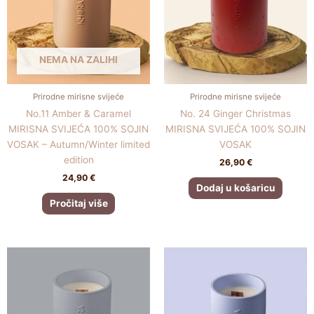
NEMA NA ZALIHI
Prirodne mirisne svijeće
Prirodne mirisne svijeće
No.11 Amber & Caramel
No. 24 Ginger Christmas
MIRISNA SVIJEĆA 100% SOJIN
MIRISNA SVIJEĆA 100% SOJIN
VOSAK – Autumn/Winter limited
VOSAK
edition
26,90
€
24,90
€
Dodaj u košaricu
Pročitaj više