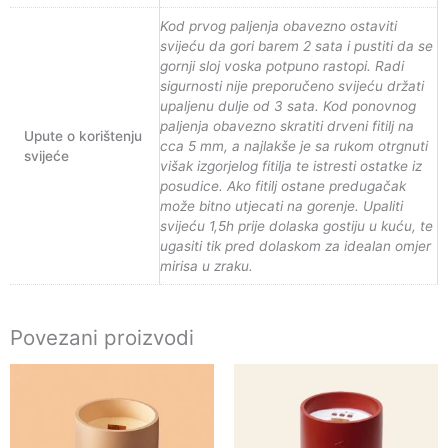
Kod prvog paljenja obavezno ostaviti
svijeću da gori barem 2 sata i pustiti da se
gornji sloj voska potpuno rastopi. Radi
sigurnosti nije preporučeno svijeću držati
upaljenu dulje od 3 sata. Kod ponovnog
paljenja obavezno skratiti drveni fitilj na
Upute o korištenju
cca 5 mm, a najlakše je sa rukom otrgnuti
svijeće
višak izgorjelog fitilja te istresti ostatke iz
posudice. Ako fitilj ostane predugačak
može bitno utjecati na gorenje. Upaliti
svijeću 1,5h prije dolaska gostiju u kuću, te
ugasiti tik pred dolaskom za idealan omjer
mirisa u zraku.
Povezani proizvodi