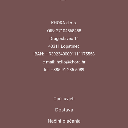
KHORA d.o.o.
OIB: 27104568458
Dragoslavec 11
40311
Lopatinec
IBAN: HR3923400091111175558
e-mail:
hello@khora.hr
tel:
+385 91 285 5089
Opći uvjeti
Dostava
Načini plaćanja