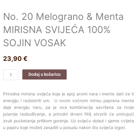
No. 20 Melograno & Menta
MIRISNA SVIJEĆA 100%
SOJIN VOSAK
23,90
€
No.
Dodaj u košaricu
20
Melograno
&
Prirodna mirisna
svijeća
koja
je
spoj
aromi
nara
i
mente
dati
će
ti
Menta
energiju
i
razbistriti
um. U
ovom
voćnom
mirisu
paprena
menta
MIRISNA
daje
energiju
naru
, pa je ova
kombinacija
savršena
za tvoje
SVIJEĆA
jutarnje razbuđivanje
,
a
prirodni drveni fitilj stvoriti će umirujući
100%
zvuk pucketanja prilikom gorenja. Uz svijeću dolazi i sjeme cvijeta
SOJIN
u papiru koje možeš zasaditi u posudu nakon što svijeća izgori.
VOSAK