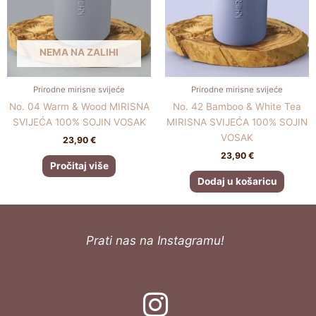
NEMA NA ZALIHI
Prirodne mirisne svijeće
Prirodne mirisne svijeće
No. 04 Warm & Wood MIRISNA
No. 42 Bamboo & White Tea
SVIJEĆA 100% SOJIN VOSAK
MIRISNA SVIJEĆA 100% SOJIN
VOSAK
23,90
€
23,90
€
Pročitaj više
Dodaj u košaricu
Prati nas na Instagramu!