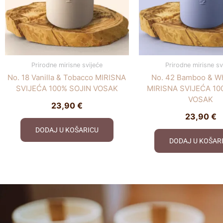
Prirodne mirisne svijeće
Prirodne mirisne sv
No. 18 Vanilla & Tobacco MIRISNA
No. 42 Bamboo & Wh
SVIJEĆA 100% SOJIN VOSAK
MIRISNA SVIJEĆA 10
VOSAK
23,90
€
23,90
€
DODAJ U KOŠARICU
DODAJ U KOŠAR