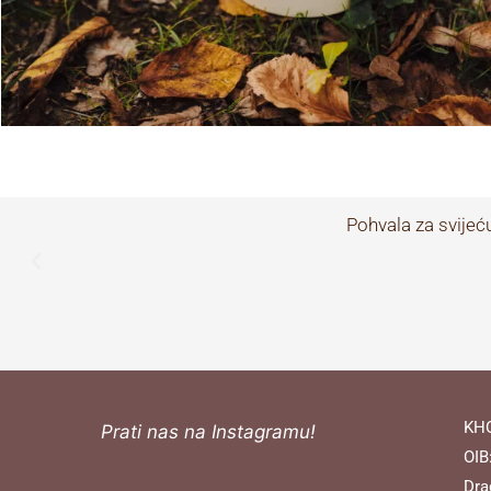
Pohvala za svijeću
KHO
Prati nas na Instagramu!
OIB
Dra