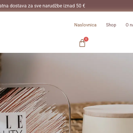
atna dostava za sve narudžbe iznad 50 €
Naslovnica
Shop
O 
0
Cart