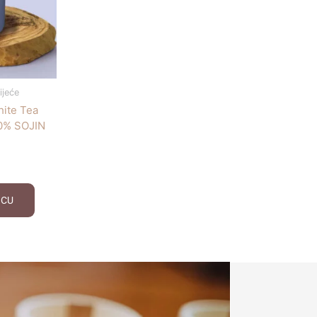
ijeće
ite Tea
0% SOJIN
ICU