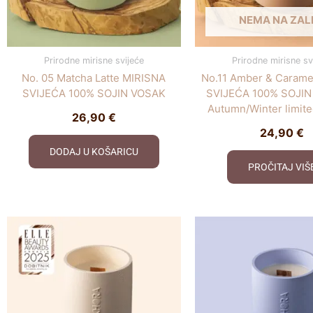
NEMA NA ZALI
Prirodne mirisne svijeće
Prirodne mirisne sv
No. 05 Matcha Latte MIRISNA
No.11 Amber & Carame
SVIJEĆA 100% SOJIN VOSAK
SVIJEĆA 100% SOJIN
Autumn/Winter limite
26,90
€
24,90
€
DODAJ U KOŠARICU
PROČITAJ VIŠ