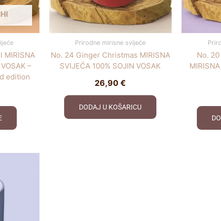
HI
ijeće
Prirodne mirisne svijeće
Prir
l MIRISNA
No. 24 Ginger Christmas MIRISNA
No. 20
 VOSAK –
SVIJEĆA 100% SOJIN VOSAK
MIRISNA
d edition
26,90
€
DODAJ U KOŠARICU
E
DO