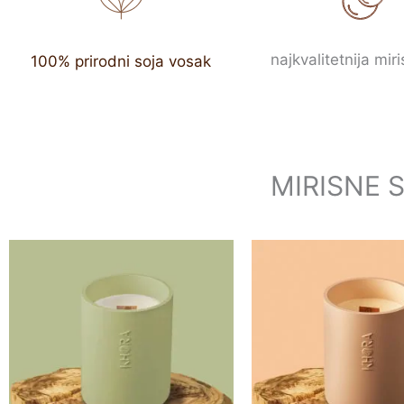
svijeće
najkvalitetnija miri
100% prirodni soja vosak
PROIZVODI
MIRISNE 