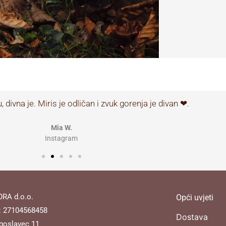
, divna je. Miris je odličan i zvuk gorenja je divan ❤.
Mia W.
Instagram
RA d.o.o.
Opći uvjeti
: 27104568458
Dostava
goslavec 11