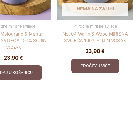
NEMA NA ZALIHI
odne mirisne svijeće
Prirodne mirisne svijeće
 Melograno & Menta
No. 04 Warm & Wood MIRISNA
 SVIJEĆA 100% SOJIN
SVIJEĆA 100% SOJIN VOSAK
VOSAK
23,90
€
23,90
€
PROČITAJ VIŠE
DAJ U KOŠARICU