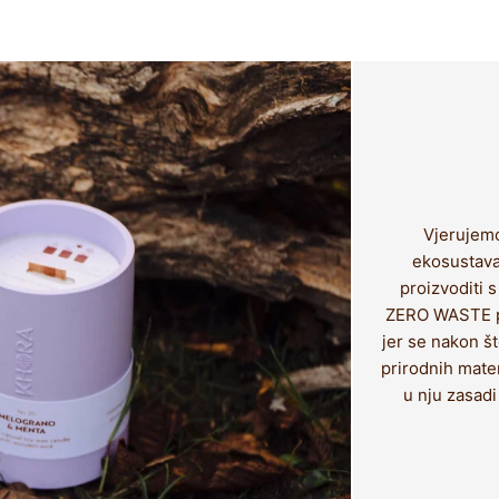
Vjerujemo
ekosustava
proizvoditi 
ZERO WASTE pr
jer se nakon š
prirodnih mater
u nju zasadi